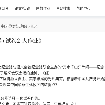
考网考
论文/实践
网教作业
单题搜索
帮助中心
中国近现代史纲要
正文
春+试卷2 大作业》
中共一大纪念馆与遵义会议纪念馆联合主办的“万水千山只等闲——纪念
展出了遵义会议会场的挂钟、《红
下坚持独立自主、实事求是的光辉典范，标志着中国共产党开始
会议是中国革命生死攸关的转折点？
且只能选择一套试卷作答。
提交后，不能再进行修改。注意：只可提交1次！