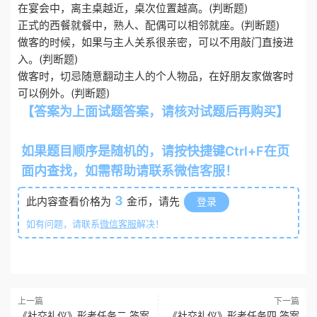
在宴会中，离主桌越近，桌次位置越高。(判断题)
正式的西餐就餐中，熟人、配偶可以相邻就座。(判断题)
做客的时候，如果与主人关系很亲密，可以不用敲门直接进
入。(判断题)
做客时，切忌随意翻动主人的个人物品，在好朋友家做客时
可以例外。(判断题)
【答案为上面试题答案，请核对试题后再购买】
otiku.net 欧题库 收集整理
如果题目顺序是随机的，请按快捷键Ctrl+F在页
面内查找，如需帮助请联系微信客服！
3
此内容查看价格为
金币，请先
登录
如有问题，请联系
微信客服
解决！
上一篇
下一篇
《社交礼仪》形考任务二 答案
《社交礼仪》形考任务四 答案