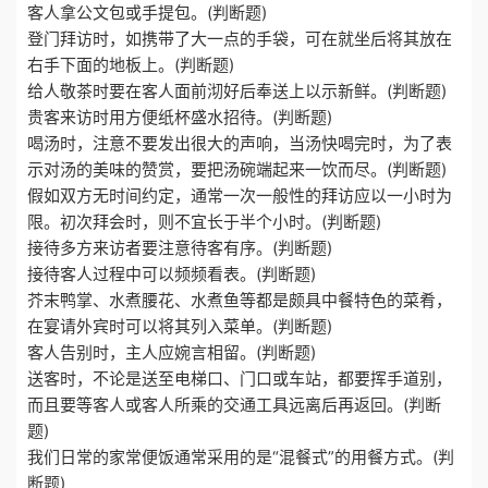
客人拿公文包或手提包。(判断题)
登门拜访时，如携带了大一点的手袋，可在就坐后将其放在
右手下面的地板上。(判断题)
给人敬茶时要在客人面前沏好后奉送上以示新鲜。(判断题)
贵客来访时用方便纸杯盛水招待。(判断题)
喝汤时，注意不要发出很大的声响，当汤快喝完时，为了表
示对汤的美味的赞赏，要把汤碗端起来一饮而尽。(判断题)
假如双方无时间约定，通常一次一般性的拜访应以一小时为
限。初次拜会时，则不宜长于半个小时。(判断题)
接待多方来访者要注意待客有序。(判断题)
接待客人过程中可以频频看表。(判断题)
芥末鸭掌、水煮腰花、水煮鱼等都是颇具中餐特色的菜肴，
在宴请外宾时可以将其列入菜单。(判断题)
客人告别时，主人应婉言相留。(判断题)
送客时，不论是送至电梯口、门口或车站，都要挥手道别，
而且要等客人或客人所乘的交通工具远离后再返回。(判断
题)
我们日常的家常便饭通常采用的是“混餐式”的用餐方式。(判
断题)