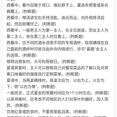
西餐中，餐巾应掖于领口、围在脖子上、塞进衣襟里或系在
裤腰上。(判断题)
西餐中，喝汤讲究右手持汤匙，由近而远，向外侧将汤舀
起，然后就嘴饮之。(判断题)
西餐中，一般男主人为第一主人，在主位就座，而女主人为
第二主人，坐在第二主人的位置上。(判断题)
西餐中，饮不同的酒水须用不同的专用酒杯，取用横排在自
己面前的酒杯时可依次由外向内侧进行，亦可“紧跟”女主人
的选择。(判断题)
想拜访朋友时，大可利用假日。(判断题)
宴请宾客时，主人可以按照自己对餐馆菜品的了解以及对宾
客口味偏好的揣度自行定制菜单。(判断题)
宴请中，当两桌横排时，其桌次应为：以右为上，以左为
下，即“以右为尊”。(判断题)
一般而言，正式宴会的用餐时间应为1个小时左右。(判断题)
以茶待客时，应考虑不同地区的人们对茶叶的偏好，因人而
异。(判断题)
饮用红茶或奶茶时，不要用茶匙舀茶。(判断题)