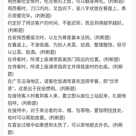
用西餐吃全鱼时，吃完鱼的上层，可以翻身再吃。(判断题)
用西餐时，刀口内向，叉齿向下，呈八字状放在餐盘上，表
示用餐完毕。(判断题)
约定好了拜访客户的时间，不能迟到，而且到得越早越好。
(判断题)
在安排西餐座次时，以左为尊是基本法则。(判断题)
在餐桌上，不准吸烟、为别人夹菜、劝酒、整理服饰，但可
以让菜、助酒。(判断题)
在待客时，所谓上座通常距离房门较远的位置。(判断题)
在待客时，所谓上座通常指宾主并排就座时的右座。(判断
题)
在广东沿海地区，请客吃饭通常喜欢选择早餐，即“饮早
茶”，这是出于民俗惯例。(判断题)
在接待客人时看到客人来，要立即从座位上站起来，礼貌地
招呼。(判断题)
在接待中，对于来访者的伞、帽、包等物，要指明挂放处，
有时可以帮助放置。(判断题)
在宴会过程中如果感到太热了，可以原地脱去外衣。(判断
题)