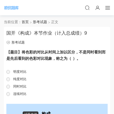
当前位置：
首页
形考试题
正文
国开《构成》本节作业（计入总成绩）9
形考试题
【题目】将色彩的对比从时间上加以区分，不是同时看到而
是先后看到的色彩对比现象，称之为（ ）。
明度对比
纯度对比
同时对比
连续对比