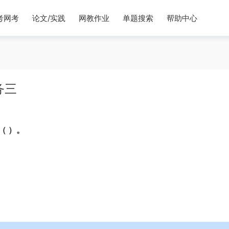
考网考
论文/实践
网教作业
单题搜索
帮助中心
务三
（ ）。