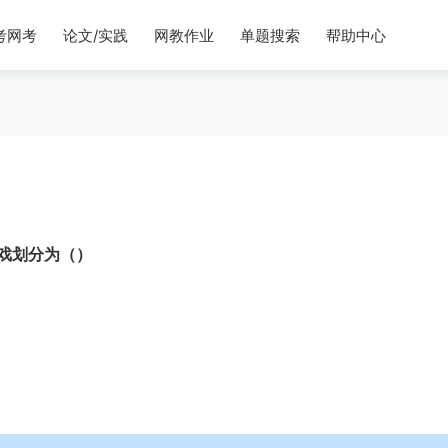
考网考
论文/实践
网教作业
单题搜索
帮助中心
戏划分为（）