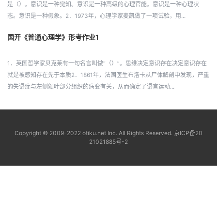
是（）。意识是一种觉知。意识是一种高级的心理官能。意识是一种心理状
态。意识是一种假象。2．1973年，心理学家麦凯做了一项试验，用...
国开《普通心理学》形考作业1
1．英国哲学家贝克莱有一句名言叫做“（）”。思维决定意识存在决定意识存在
就是被感知存在先于本质2．1861年，法国医生布洛卡从尸体解剖中发现，严重
的失语症与左侧额叶部分组织的病变有关，从而确定了语言运动...
Copyright © 2009-2022 otiku.net Inc. All Rights Reserved.
京ICP备20
21021885号-2