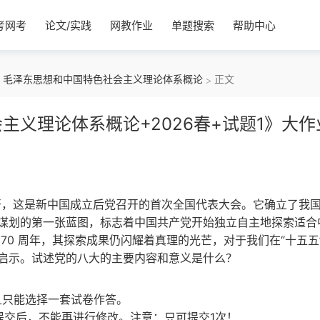
考网考
论文/实践
网教作业
单题搜索
帮助中心
毛泽东思想和中国特色社会主义理论体系概论
正文
义理论体系概论+2026春+试题1》大作
大在北京召开，这是新中国成立后党召开的首次全国代表大会。它确立了我
谋划的第一张蓝图，标志着中国共产党开始独立自主地探索适合
70 周年，其探索成果仍闪耀着真理的光芒，对于我们在“十五五
启示。试述党的八大的主要内容和意义是什么？
且只能选择一套试卷作答。
提交后，不能再进行修改。注意：只可提交1次！