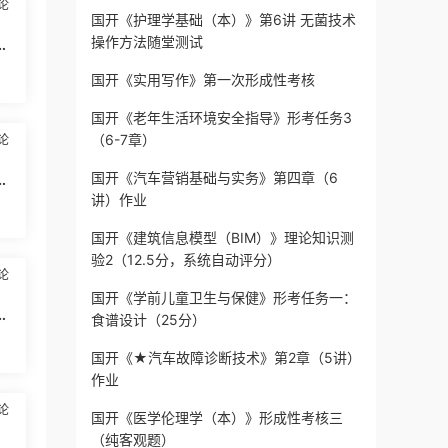
论
国开《护理学基础（本）》第6讲 无菌技术
操作方法随堂测试
社
国开《实用写作》第一次形成性考核
国开《老年生活环境安全指导》形考任务3
（6-7章）
论
国开《汽车营销基础与实务》第四章（6
社
讲）作业
国开《建筑信息模型（BIM）》理论知识测
验2（12.5分，系统自动评分）
论
国开《学前儿童卫生与保健》形考任务一：
社
食谱设计（25分）
验
国开《★汽车故障诊断技术》第2章（5讲）
作业
论
国开《医学伦理学（本）》形成性考核三
（纯客观题）