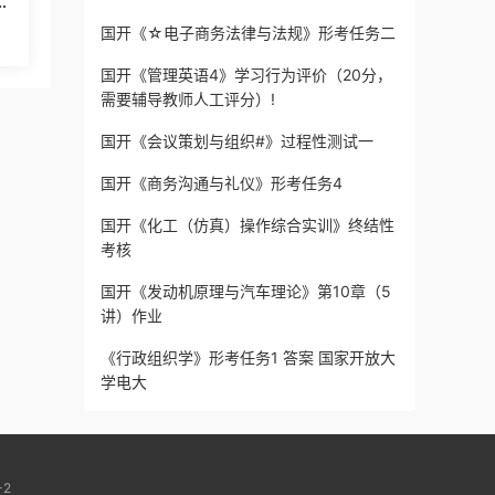
社
 秋
国开《☆电子商务法律与法规》形考任务二
国开《管理英语4》学习行为评价（20分，
需要辅导教师人工评分）!
国开《会议策划与组织#》过程性测试一
国开《商务沟通与礼仪》形考任务4
国开《化工（仿真）操作综合实训》终结性
考核
国开《发动机原理与汽车理论》第10章（5
讲）作业
《行政组织学》形考任务1 答案 国家开放大
学电大
-2