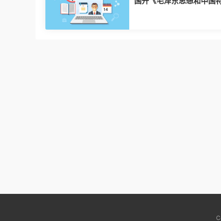
国开《毛泽东思想和中国
会主义理论体系概论》+20
+试题 C
C