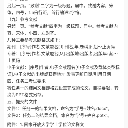
另起一页。“致谢”二字为一级标题，居中。致谢内容，宋
体，四号，1.5倍行距，首行缩进2字符。
（九）参考文献
另起一页。“参考文献”四字为一级标题，居中。参考文献内
容，宋体，小四，左对齐。
几种主要参考文献格式如下：
期刊：[序号]作者.文献题名[J].刊名,年,卷(期): 起～止页码
专著：[序号]作者.文献题名[M].出版地:出版者,出版年: 起～
止页码
电子文献：[序号]作者.电子文献题名[电子文献及载体类型标
识].电子文献的出版或获得地址,发表更新日期/引用日期
四、任务二考试要求
将任务一的结果文档即格式设置完成的论文，自摘要起，转
换为PPT格式另存。
五、提交的文件
文件1：任务一的结果文档，命名为“学号+姓名.docx”。
文件2：任务二的结果文档，命名为“学号+姓名.pptx”。
附件：1. 国家开放大学学士学位论文样文