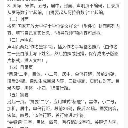
3. 页码：宋体，五号，居中。封面、声明页不编码，目录页
从罗马数字“I”起编，自摘要起从阿拉伯数字“1”起编。
（二）封面
按照“国家开放大学学士学位论文样文”（附件1）封面所列内
容，填写自己真实信息，“指导教师”项内容可虚拟。
（三）声明页
声明页两处“作者签字”项，插入作者手写签名照片（由作者
在一张白纸上写下姓名，然后拍照或扫描，保存成电子版图
片格式，插入文档）。
（四）目录页
“目录”二字，黑体，小二号，居中，单倍行距，段前24磅，
段后24磅。自动生成目录内容，三级标题，页码右对齐。目
录内容，黑体，小四，1.5倍行距。
（五）摘要
另起一页。“摘要”二字，应用样式“标题1”，黑体，小二号，
加粗，居中，单倍行距，段前24磅，段后24磅。摘要内容，
宋体，四号，1.5倍行距，首行缩进2字符。
“关键词”三字，黑体，四号，首行缩进2字符。关键词内容，