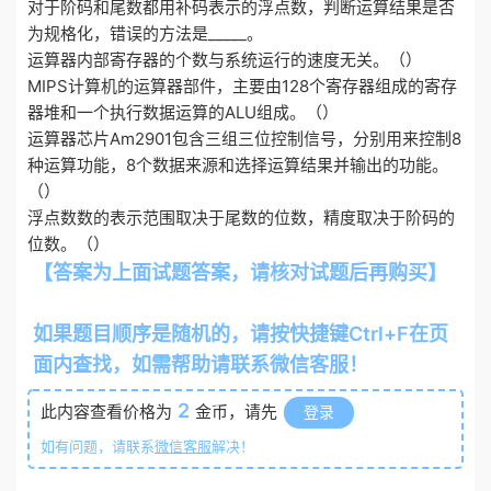
对于阶码和尾数都用补码表示的浮点数，判断运算结果是否
为规格化，错误的方法是_____。
运算器内部寄存器的个数与系统运行的速度无关。（）
MIPS计算机的运算器部件，主要由128个寄存器组成的寄存
器堆和一个执行数据运算的ALU组成。（）
运算器芯片Am2901包含三组三位控制信号，分别用来控制8
种运算功能，8个数据来源和选择运算结果并输出的功能。
（）
浮点数数的表示范围取决于尾数的位数，精度取决于阶码的
位数。（）
【答案为上面试题答案，请核对试题后再购买】
otiku.net 欧题库 收集整理
如果题目顺序是随机的，请按快捷键Ctrl+F在页
面内查找，如需帮助请联系微信客服！
2
此内容查看价格为
金币，请先
登录
如有问题，请联系
微信客服
解决！