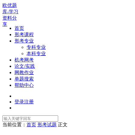
欧优题
库-学习
资料分
享
首页
形考课程
形考专业
专科专业
本科专业
机考网考
论文/实践
网教作业
单题搜索
帮助中心
登录
注册
当前位置：
首页
形考试题
正文