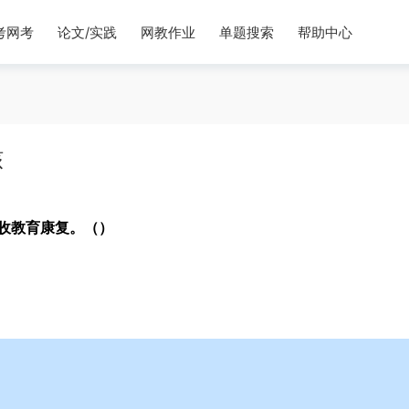
考网考
论文/实践
网教作业
单题搜索
帮助中心
核
收教育康复。（）