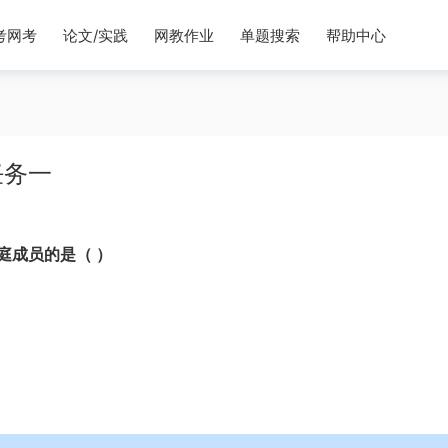
考网考
论文/实践
网教作业
单题搜索
帮助中心
任务一
庭成员的是（ ）