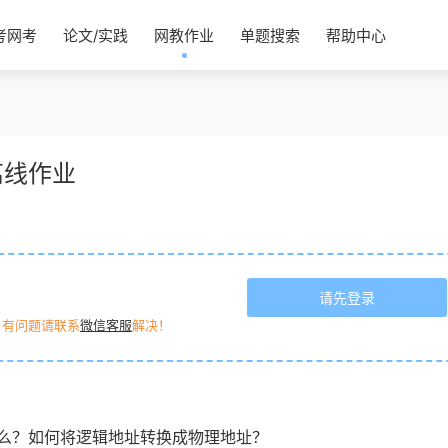
考网考
论文/实践
网教作业
单题搜索
帮助中心
离线作业
请先登录
，有问题请联系
微信客服
解决！
么？如何将逻辑地址转换成物理地址？