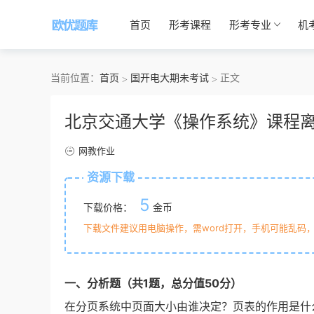
首页
形考课程
形考专业
机
当前位置：
首页
国开电大期未考试
正文
北京交通大学《操作系统》课程
网教作业
资源下载
5
下载价格：
金币
下载文件建议用电脑操作，需word打开，手机可能乱码
一
、分析题
（共1题
，
总
分值
50分）
在分页系统中页面大小由谁决定？页表的作用是什