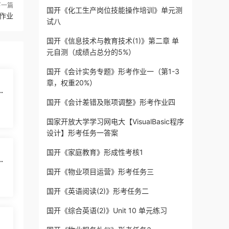
下一篇
国开《化工生产岗位技能操作培训》单元测
作业
试八
国开《信息技术与教育技术(1)》第二章 单
元自测（成绩占总分的5%）
国开《会计实务专题》形考作业一（第1-3
章，权重20%）
程
国开《会计差错及账项调整》形考作业四
国家开放大学学习网电大【VisualBasic程序
设计】形考任务一答案
国开《家庭教育》形成性考核1
程
国开《物业项目运营》形考任务三
国开《英语阅读(2)》形考任务二
国开《综合英语(2)》Unit 10 单元练习
程