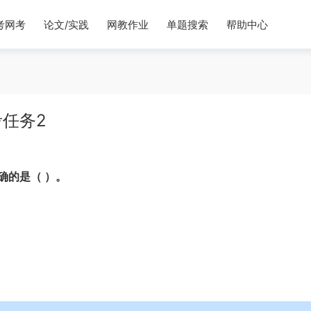
考网考
论文/实践
网教作业
单题搜索
帮助中心
任务2
确的是（ ）。