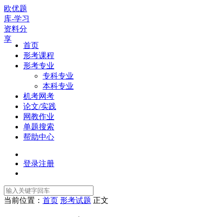
欧优题
库-学习
资料分
享
首页
形考课程
形考专业
专科专业
本科专业
机考网考
论文/实践
网教作业
单题搜索
帮助中心
登录
注册
当前位置：
首页
形考试题
正文