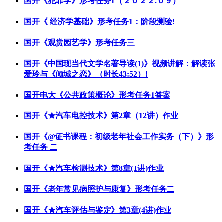
国开《犯罪学》形考任务1（２０２２.０９）
国开《 经济学基础》形考任务1：阶段测验!
国开《观赏园艺学》形考任务三
国开《中国现当代文学名著导读(1)》视频讲解：解读张
爱玲与《倾城之恋》（时长43:52）!
国开电大《公共政策概论》形考任务1答案
国开《★汽车电控技术》第2章（12讲）作业
国开《@证书课程：初级老年社会工作实务（下）》形
考任务 二
国开《★汽车检测技术》第8章(1讲)作业
国开《老年常见病照护与康复》形考任务二
国开《★汽车评估与鉴定》第3章(4讲)作业