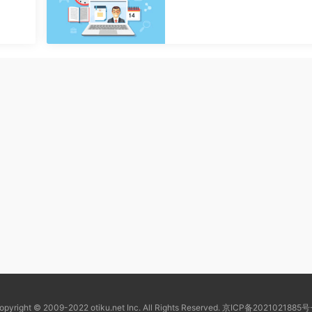
opyright © 2009-2022 otiku.net Inc. All Rights Reserved.
京ICP备2021021885号