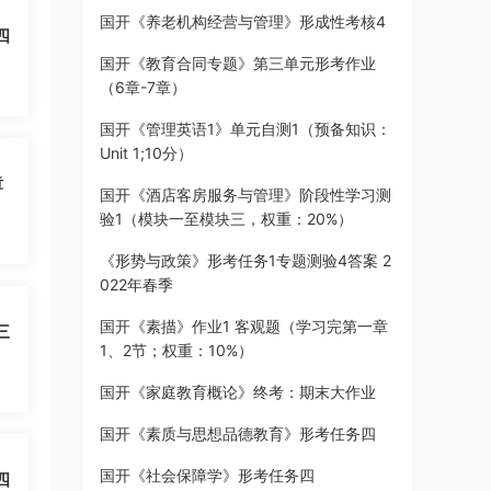
国开《养老机构经营与管理》形成性考核4
四
国开《教育合同专题》第三单元形考作业
（6章-7章）
国开《管理英语1》单元自测1（预备知识：
Unit 1;10分）
章
国开《酒店客房服务与管理》阶段性学习测
验1（模块一至模块三，权重：20%）
《形势与政策》形考任务1专题测验4答案 2
022年春季
国开《素描》作业1 客观题（学习完第一章
三
1、2节；权重：10%）
国开《家庭教育概论》终考：期末大作业
国开《素质与思想品德教育》形考任务四
国开《社会保障学》形考任务四
四