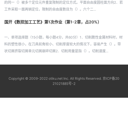
的同一（）被多个定位元件重复限制的定位方式。平面自由度圆柱面方向2．若
工件采取一面两销定位，限制的自由度数目为（）。六个二...
国开《数控加工工艺》第1次作业（第1-2章，占20%）
一、单项选择题（15小题，每小题4分，共60分）1．切削脆性金属材料时，材
料的塑性很小，在刀具前角较小、切削厚度较大的情况下，容易产生（）。带
状切屑挤裂切屑单元切屑崩碎切屑2．切削用量是指（）。切削速度...
Copyright © 2009-2022 otiku.net Inc. All Rights Reserved.
京ICP备20
21021885号-2