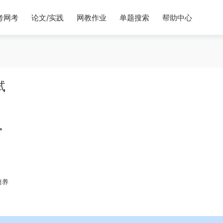
考网考
论文/实践
网教作业
单题搜索
帮助中心
试
。
培养