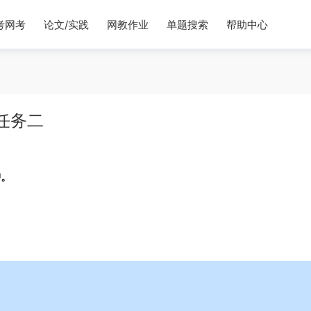
考网考
论文/实践
网教作业
单题搜索
帮助中心
任务二
钟。