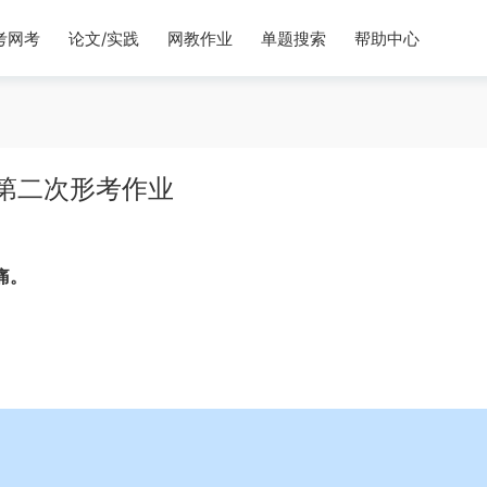
考网考
论文/实践
网教作业
单题搜索
帮助中心
春第二次形考作业
痛。