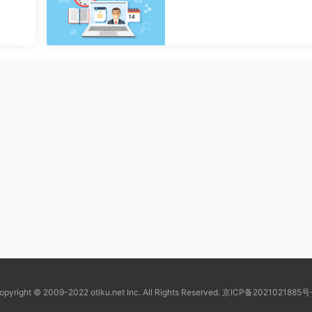
opyright © 2009-2022 otiku.net Inc. All Rights Reserved.
京ICP备2021021885号