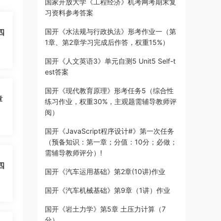
国家开放大学《工程经济》机考网考期末复
习资料参考答案
国开《水法规与行政执法》形考作业一（第
四
1章、第2章学习完成后作答，权重15%）
国开《人文英语3》单元自测5 Unit5 Self-t
est答案
国开《现代教育原理》形考任务5（综合性
章
练习作业，权重30%，主观题需辅导教师评
阅）
国开《JavaScript程序设计#》第一次任务
（预备知识：第一章；分值：10分；必做；
需辅导教师评分）!
四
国开《汽车运用基础》第2章(10讲)作业
国开《汽车机械基础》第9章（1讲）作业
国开《岩土力学》第5章 土压力计算（7
分）