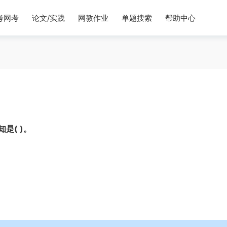
考网考
论文/实践
网教作业
单题搜索
帮助中心
是( )。