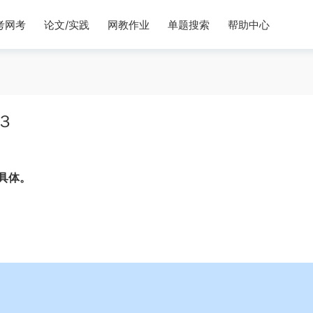
考网考
论文/实践
网教作业
单题搜索
帮助中心
３
具体。