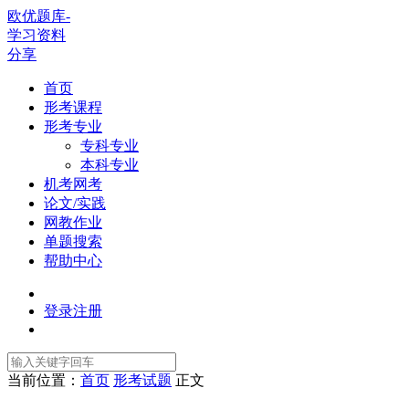
欧优题库-
学习资料
分享
首页
形考课程
形考专业
专科专业
本科专业
机考网考
论文/实践
网教作业
单题搜索
帮助中心
登录
注册
当前位置：
首页
形考试题
正文