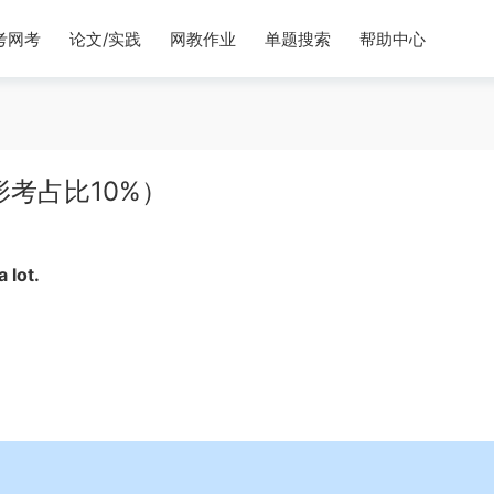
考网考
论文/实践
网教作业
单题搜索
帮助中心
考占比10%）
 lot.