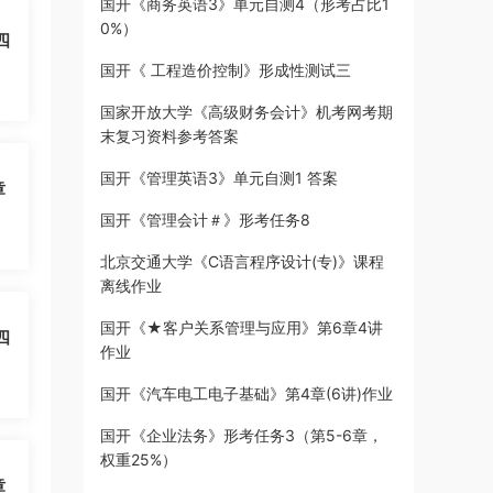
国开《商务英语3》单元自测4（形考占比1
0%）
四
国开《 工程造价控制》形成性测试三
国家开放大学《高级财务会计》机考网考期
末复习资料参考答案
国开《管理英语3》单元自测1 答案
章
国开《管理会计＃》形考任务8
北京交通大学《C语言程序设计(专)》课程
离线作业
国开《★客户关系管理与应用》第6章4讲
四
作业
国开《汽车电工电子基础》第4章(6讲)作业
国开《企业法务》形考任务3（第5-6章，
权重25%）
章