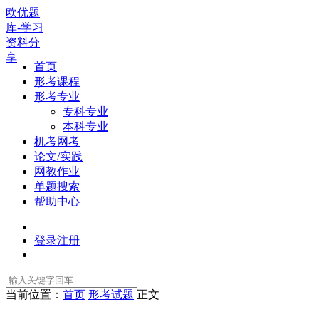
欧优题
库-学习
资料分
享
首页
形考课程
形考专业
专科专业
本科专业
机考网考
论文/实践
网教作业
单题搜索
帮助中心
登录
注册
当前位置：
首页
形考试题
正文