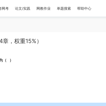
考网考
论文/实践
网教作业
单题搜索
帮助中心
4章，权重15%）
为（ ）