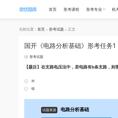
首页
形考课程
形考专业
机
当前位置：
首页
形考试题
正文
国开《电路分析基础》形考任务1
形考试题
【题目】在支路电压法中，若电路有b条支路，则需
对
错
电路分析基础
试题来源