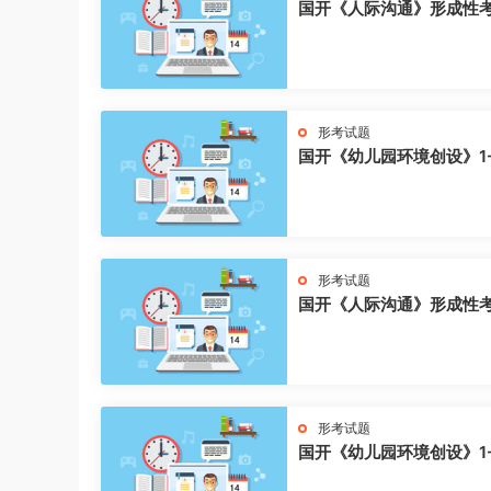
国开《人际沟通》形成性
形考试题
国开《幼儿园环境创设》1
形考试题
国开《人际沟通》形成性
形考试题
国开《幼儿园环境创设》1