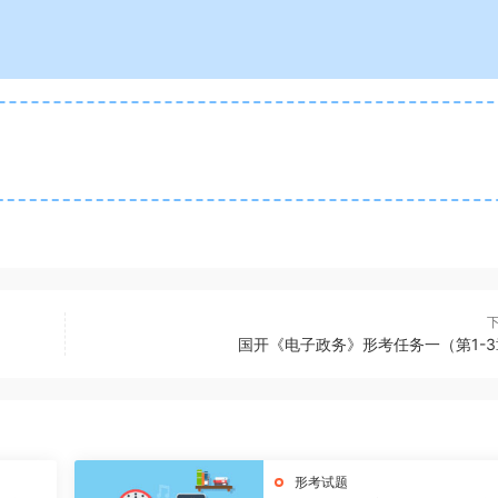
国开《电子政务》形考任务一（第1-3
形考试题