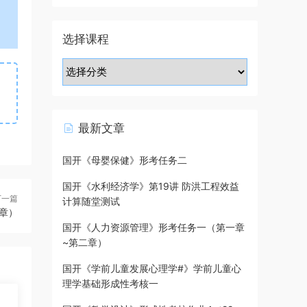
选择课程
最新文章
国开《母婴保健》形考任务二
国开《水利经济学》第19讲 防洪工程效益
下一篇
计算随堂测试
章）
国开《人力资源管理》形考任务一（第一章
~第二章）
国开《学前儿童发展心理学#》学前儿童心
理学基础形成性考核一