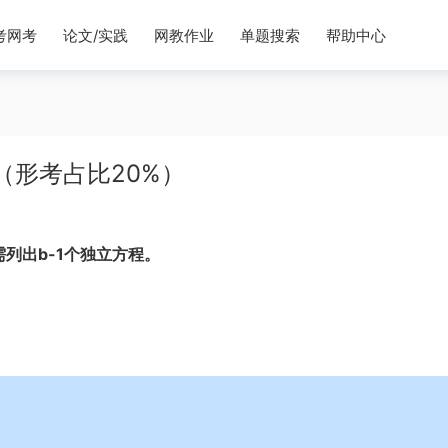
考网考
论文/实践
网教作业
单题搜索
帮助中心
（形考占比20%）
列出b-1个独立方程。