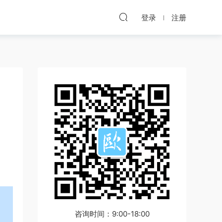
登录
注册
咨询时间：9:00-18:00