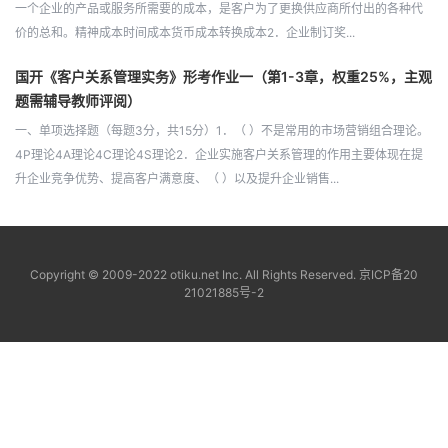
一个企业的产品或服务所需要的成本，是客户为了更换供应商所付出的各种代
价的总和。精神成本时间成本货币成本转换成本2．企业制订奖...
国开《客户关系管理实务》形考作业一（第1-3章，权重25%，主观
题需辅导教师评阅）
一、单项选择题（每题3分，共15分）1．（ ）不是常用的市场营销组合理论。
4P理论4A理论4C理论4S理论2．企业实施客户关系管理的作用主要体现在提
升企业竞争优势、提高客户满意度、（ ）以及提升企业销售...
Copyright © 2009-2022 otiku.net Inc. All Rights Reserved.
京ICP备20
21021885号-2