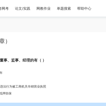
考网考
论文/实践
网教作业
单题搜索
帮助中心
5章）
司董事、监事、经理的有（ ）
年
月的违法行为被工商机关吊销营业执照
抵押担保