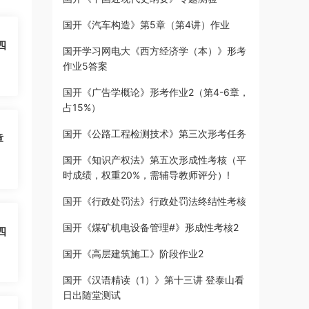
国开《汽车构造》第5章（第4讲）作业
四
国开学习网电大《西方经济学（本）》形考
作业5答案
国开《广告学概论》形考作业2（第4-6章，
占15%）
国开《公路工程检测技术》第三次形考任务
章
国开《知识产权法》第五次形成性考核（平
时成绩，权重20%，需辅导教师评分）!
国开《行政处罚法》行政处罚法终结性考核
国开《煤矿机电设备管理#》形成性考核2
四
国开《高层建筑施工》阶段作业2
国开《汉语精读（1）》第十三讲 登泰山看
日出随堂测试