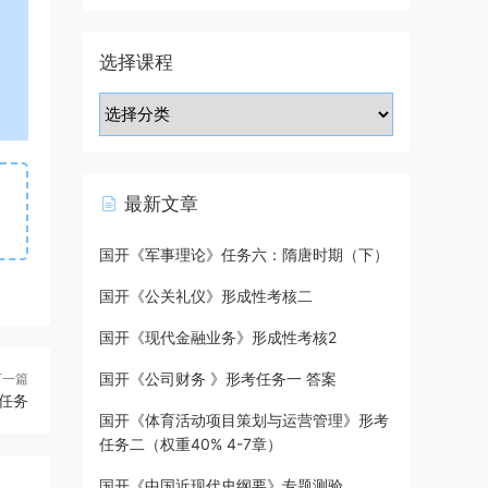
选择课程
最新文章
国开《军事理论》任务六：隋唐时期（下）
国开《公关礼仪》形成性考核二
国开《现代金融业务》形成性考核2
国开《公司财务 》形考任务一 答案
下一篇
任务
国开《体育活动项目策划与运营管理》形考
任务二（权重40% 4-7章）
国开《中国近现代史纲要》专题测验