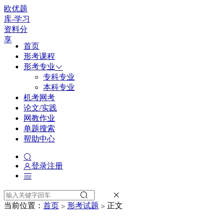
欧优题
库-学习
资料分
享
首页
形考课程
形考专业
专科专业
本科专业
机考网考
论文/实践
网教作业
单题搜索
帮助中心
登录
注册
当前位置：
首页
形考试题
正文