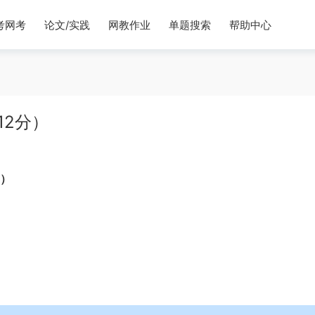
考网考
论文/实践
网教作业
单题搜索
帮助中心
12分）
 ）