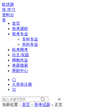
欧优题
库-学习
资料分
享
首页
形考课程
形考专业
专科专业
本科专业
机考网考
论文/实践
网教作业
单题搜索
帮助中心
登录
注册
当前位置：
首页
形考试题
正文