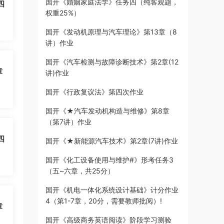
国开《婚姻家庭法学》任务四（纯客观题，
四
权重25%）
国开《发动机原理与汽车理论》第13章（8
讲）作业
国开《汽车检测与故障诊断技术》第2章(12
章
讲)作业
国开《行政复议法》第四次作业
国开《★汽车发动机构造与维修》第8章
（第7讲）作业
四
国开《★新能源汽车技术》第2章(7讲)作业
国开《化工设备使用与维护#》形考任务3
（五~六章，共25分）
国开《机电一体化系统设计基础》计分作业
4（第1-7章，20分，需要教师批阅）!
章
国开《高级商务英语阅读》阶段学习测验