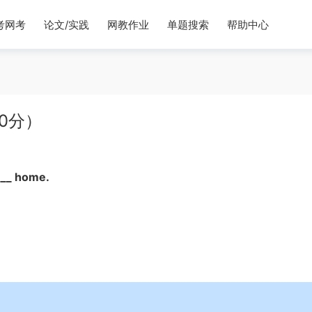
考网考
论文/实践
网教作业
单题搜索
帮助中心
0分）
___ home.