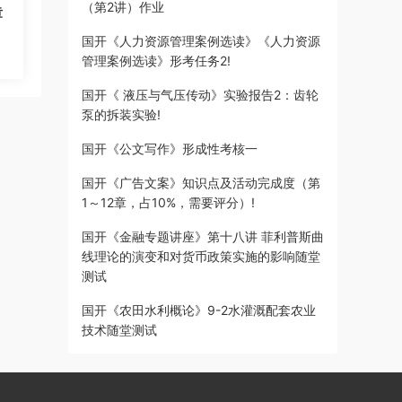
（第2讲）作业
章
国开《人力资源管理案例选读》《人力资源
管理案例选读》形考任务2!
国开《 液压与气压传动》实验报告2：齿轮
泵的拆装实验!
国开《公文写作》形成性考核一
国开《广告文案》知识点及活动完成度（第
1～12章，占10%，需要评分）!
国开《金融专题讲座》第十八讲 菲利普斯曲
线理论的演变和对货币政策实施的影响随堂
测试
国开《农田水利概论》9-2水灌溉配套农业
技术随堂测试