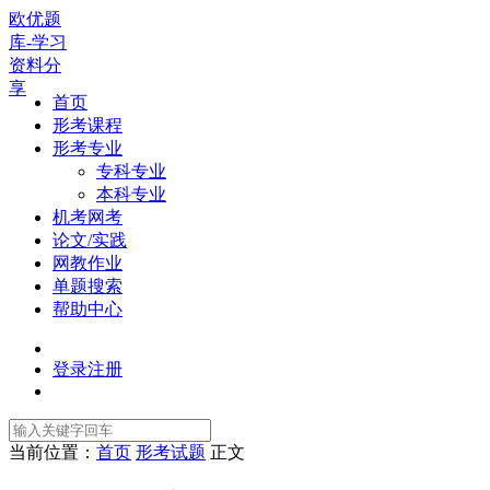
欧优题
库-学习
资料分
享
首页
形考课程
形考专业
专科专业
本科专业
机考网考
论文/实践
网教作业
单题搜索
帮助中心
登录
注册
当前位置：
首页
形考试题
正文