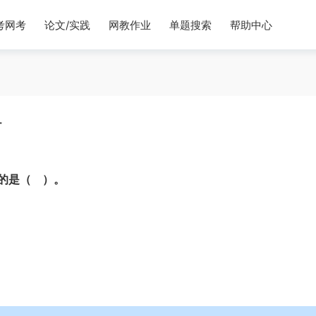
考网考
论文/实践
网教作业
单题搜索
帮助中心
务
的是（ ）。