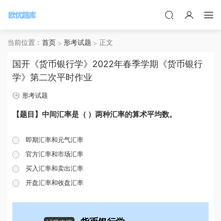
当前位置：
首页
形考试题
正文
国开《货币银行学》2022年春季学期《货币银行
学》第二次平时作业
形考试题
【题目】中间汇率是（ ）两种汇率的算术平均数。
即期汇率和元气汇率
官方汇率和市场汇率
买入汇率和卖出汇率
开盘汇率和收盘汇率