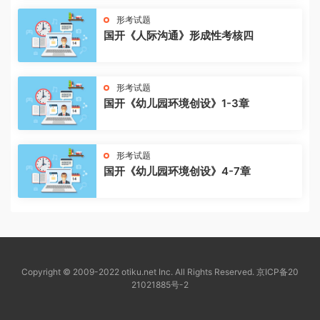
形考试题
国开《人际沟通》形成性考核四
形考试题
国开《幼儿园环境创设》1-3章
形考试题
国开《幼儿园环境创设》4-7章
Copyright © 2009-2022 otiku.net Inc. All Rights Reserved.
京ICP备20
21021885号-2