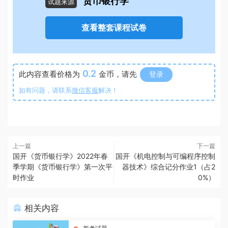
货币银行学
试题来源
查看整套课程试卷
0.2
此内容查看价格为
金币，请先
登录
如有问题，请联系
微信客服
解决！
上一篇
下一篇
国开《货币银行学》2022年春
国开《机电控制与可编程序控制
季学期《货币银行学》第一次平
器技术》综合记分作业1（占2
时作业
0%）
相关内容