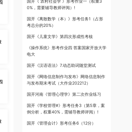
国开《 农村社会学 》形考作业一（权重3
四
0%，需要辅导教师评阅）!
国开《离散数学（本）》形考任务1（占形
考总分的20%）
国开《儿童文学》第四次形成性考核
章
《操作系统》形考作业四 答案国家开放大学
电大
国开《汉语语法》7.动态助词随堂测试
国开《网络信息制作与发布》网络信息制作
四
与发布期末考试（大作业202212）
国开河南《管理心理学》第二次作业练习
国开《学校管理#》形考任务3（第5章，案
例分析，权重40%，需辅导教师评阅）!
章
国开《管理会计》形考任务6（12分）